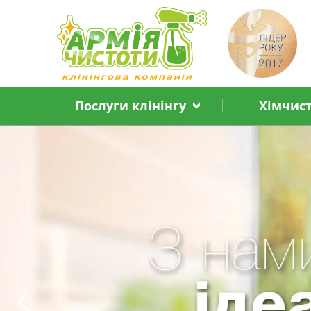
Послуги клінінгу
Хімчис