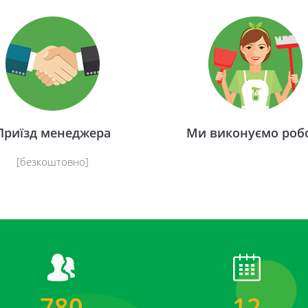
Приїзд менеджера
Ми виконуємо роб
[безкоштовно]
780
12