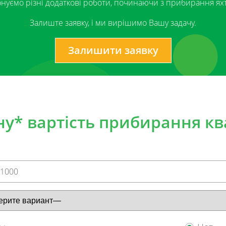
нуємо різні додаткові роботи, починаючи з прибирання яхт
Залиште заявку, і ми вирішимо Вашу задачу.
Залишити заявку
вання послуги
у* вартість прибирання кв
Телефон*