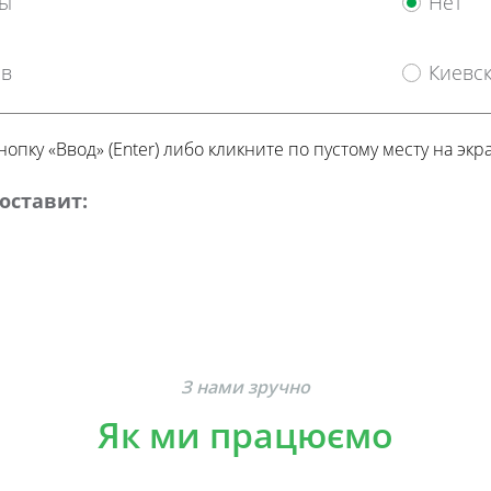
ы
Нет
ев
Киевск
пку «Ввод» (Enter) либо кликните по пустому месту на экр
нальні дані не будуть опубліковані або передані третім особам.
оставит:
З нами зручно
Як ми працюємо