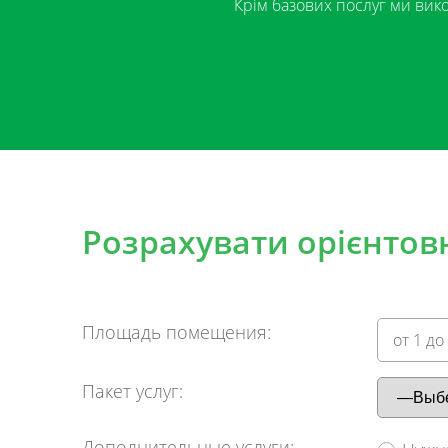
Крім базових послуг ми вико
Броню
Розрахувати орієнтовн
Ім'я*
Площадь помещения:
Еmail*
Пакет услуг:
Дополнительные услуги: