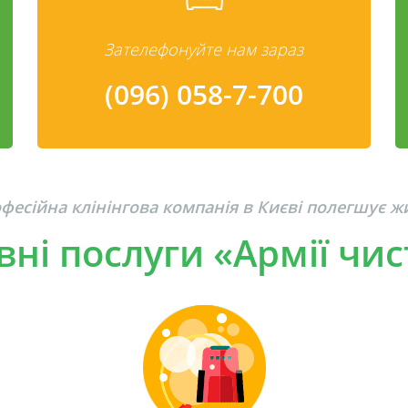
Зателефонуйте нам зараз
(096) 058-7-700
фесійна клінінгова компанія в Києві полегшує ж
ні послуги «Армії чи