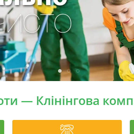
оти — Клінінгова компа