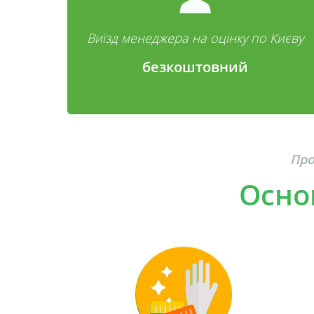
Виїзд менеджера на оцінку по Києву
безкоштовний
Про
Основ