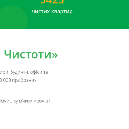
чистих квартир
я Чистоти»
ири, будинки, офіси та
20 000 прибраних
мчистку м’яких меблів і