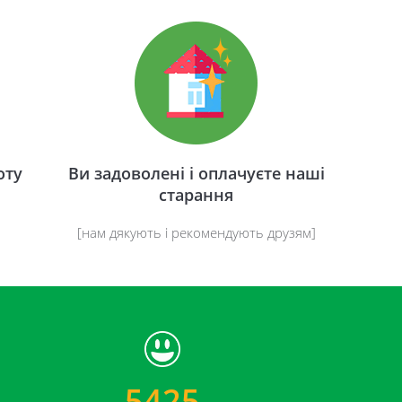
оту
Ви задоволені і оплачуєте наші
старання
[нам дякують і рекомендують друзям]
5425