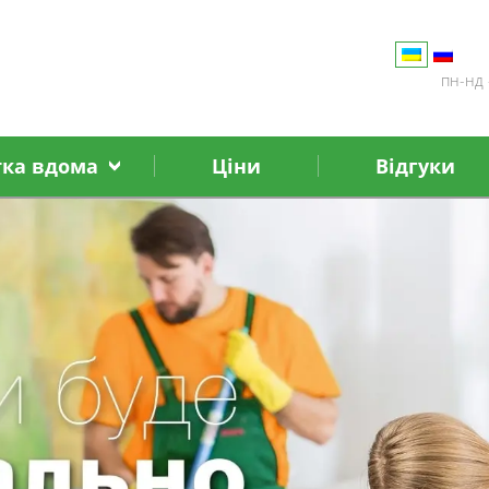
пн-нд 
тка вдома
Ціни
Відгуки