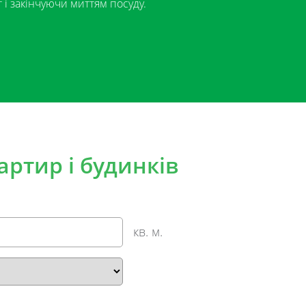
 і закінчуючи миттям посуду.
артир і будинків
кв. м.