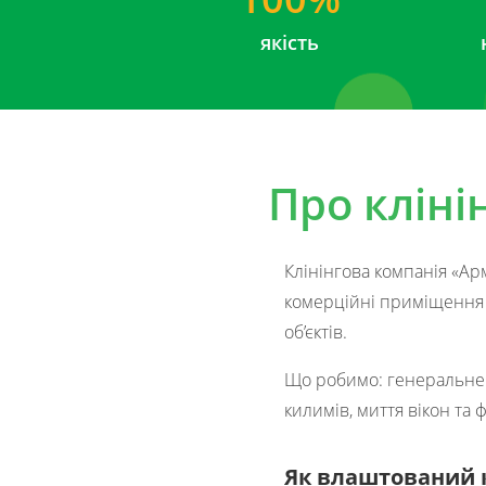
якість
Про кліні
Клінінгова компанія «Ар
комерційні приміщення п
об’єктів.
Що робимо: генеральне п
килимів, миття вікон та ф
Як влаштований к