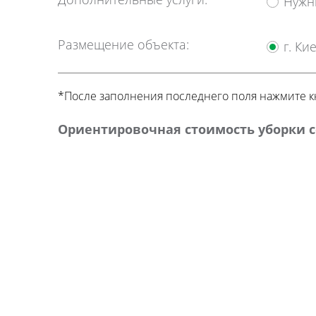
Нужн
Повідомлення
Размещение объекта:
г. Ки
*После заполнения последнего поля нажмите кно
Ваші персо
Ориентировочная стоимость уборки с
[recaptcha]