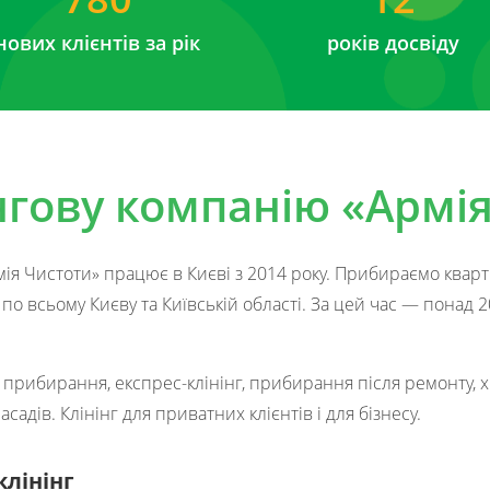
нових клієнтів за рік
років досвіду
нгову компанію «Армі
мія Чистоти» працює в Києві з 2014 року. Прибираємо кварт
о всьому Києву та Київській області. За цей час — понад 
рибирання, експрес-клінінг, прибирання після ремонту, хі
асадів. Клінінг для приватних клієнтів і для бізнесу.
лінінг