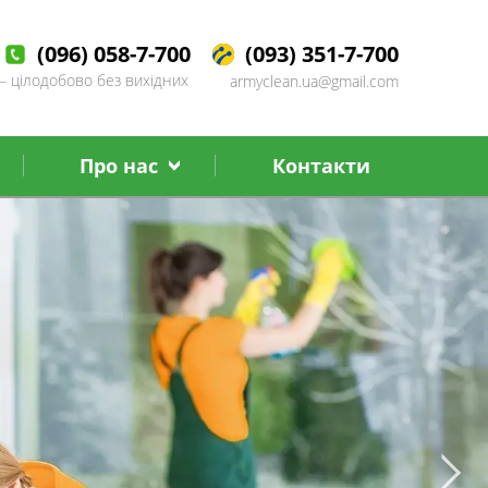
(096) 058-7-700
(093) 351-7-700
– цілодобово без вихідних
armyclean.ua@gmail.com
Про нас
Контакти